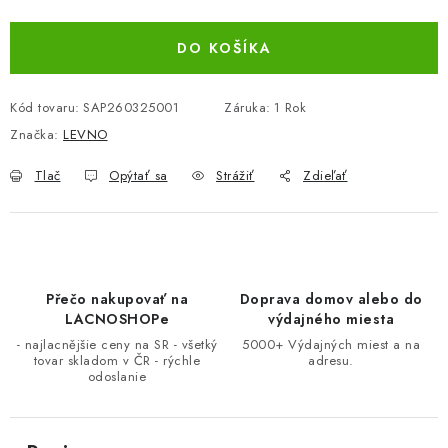
Jednotková cena:
BEZ ZÁSOBY, K VYŘAZENÍ (VČ. XD)
DO KOŠÍKA
OBLEČENÍ A MÓDA
Kód tovaru:
SAP260325001
Záruka
:
1 Rok
DROGERIE A KOSMETIKA
Značka:
LEVNO
Tlač
Opýtať sa
Strážiť
Zdieľať
DÍLNA A STAVBA
DIELŇA A STAVBA
ZÁBAVA A KNIHY
Přečo nakupovať na
Doprava domov alebo do
LACNOSHOPe
výdajného miesta
DOPLNKOVÝ PREDAJ
- najlacnějšie ceny na SR - všetký
5000+ Výdajných miest a na
tovar skladom v ČR - rýchle
adresu.
odoslanie
LETNÝ VÝPREDAJ
LEVI ZĽAVA