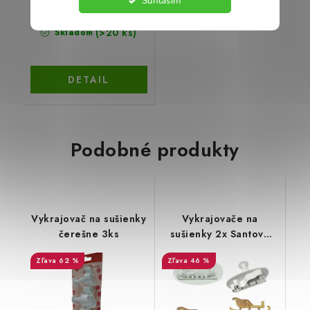
Súhlasím
€1,33
(>20 ks)
Skladom
DETAIL
Podobné produkty
Vykrajovač na sušienky
Vykrajovače na
čerešne 3ks
sušienky 2x Santove
sane
62 %
46 %