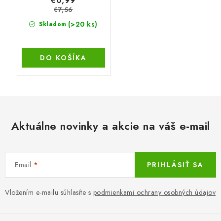
€0,99
€7,56
(>20 ks)
Skladom
DO KOŠÍKA
Aktuálne novinky a akcie na váš e-mail
Email
PRIHLÁSIŤ SA
Vložením e-mailu súhlasíte s
podmienkami ochrany osobných údajov
Z
á