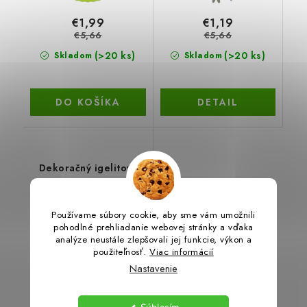
€1,99
€1,19
€5,66
€5,66
(>20 ks)
(>20 ks)
Skladom
Skladom
DO KOŠÍKA
DETAIL
Dekoračný igelitový
obrus - prestieranie
až 33 %
Používame súbory cookie, aby sme vám umožnili
pohodlné prehliadanie webovej stránky a vďaka
analýze neustále zlepšovali jej funkcie, výkon a
použiteľnosť.
Viac informácií
Nastavenie
€0,99