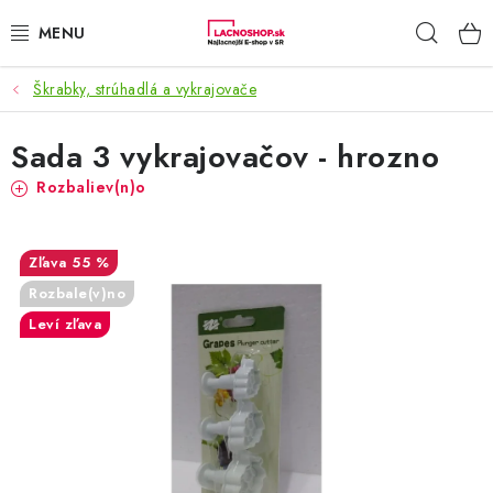
Prejsť
Hľad
na
obsah
Škrabky, strúhadlá a vykrajovače
NAŠE AKCIE!
Sada 3 vykrajovačov - hrozno
NAŠE NOVINKY!
Rozbaliev(n)o
POTRAVINY
55 %
DOMÁCNOSŤ
Rozbale(v)no
NÁBYTOK
Leví zľava
ELEKTRO
ZÁHRADA