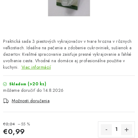
OBLEČENIE A MÓDA
TOTÁLNA LIKVIDÁCIA
CHOVATEĽSKÉ POTREBY
Praktická sada 3 piestových vykrajovačov v tvare hrozna v rôznych
veľkostiach. Ideálne na pečenie a zdobenie cukroviniek, sušienok a
ŠPORT A OUTDOOR
dezertov. Kvalitné spracovanie zaisťuje presné vykrajovanie a ľahké
uvoľnenie cesta. Vhodné na domáce aj profesionálne použitie v
DROGÉRIA A KOZMETIKA
kuchyni.
Viac informácií
PRE DETI
(>20 ks)
Skladom
14.8.2026
AUTO-MOTO
Možnosti doručenia
PRODUKTY HISTORICKE BEZ ZASOBY
€2,24
–55 %
K ZALISTOVÁNÍ NEBO VYMAZÁNÍ
€0,99