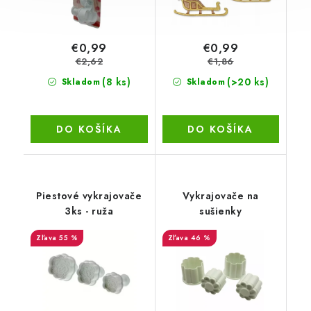
€0,99
€0,99
€2,62
€1,86
(8 ks)
(>20 ks)
Skladom
Skladom
DO KOŠÍKA
DO KOŠÍKA
Piestové vykrajovače
Vykrajovače na
3ks - ruža
sušienky
55 %
46 %