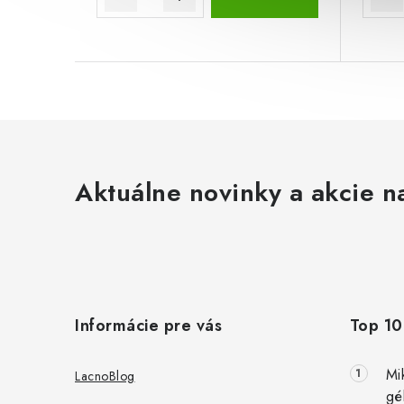
Aktuálne novinky a akcie na
Z
á
Informácie pre vás
Top 10
p
ä
Mi
LacnoBlog
gé