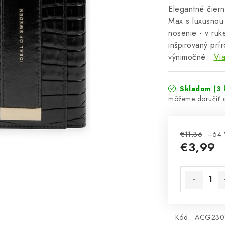
Elegantné čier
Max s luxusnou 
nosenie - v ruk
inšpirovaný pr
výnimočné.
Via
Skladom
(3 
€11,36
–64 
€3,99
Jednotková 
Kód
ACG230