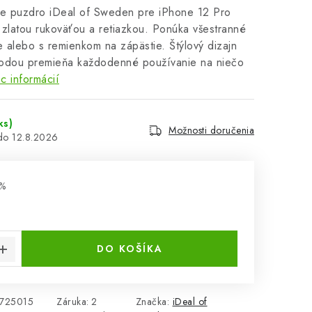
ne puzdro iDeal of Sweden pre iPhone 12 Pro
zlatou rukoväťou a retiazkou. Ponúka všestranné
e alebo s remienkom na zápästie. Štýlový dizajn
írodou premieňa každodenné používanie na niečo
c informácií
ks)
Možnosti doručenia
12.8.2026
%
cena:
DO KOŠÍKA
725015
Záruka
:
2
Značka:
iDeal of