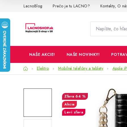
Prejsť
LacnoBlog
Prečo je tu LACNO?
Kontakty, O ná
na
obsah
NAŠE AKCIE!
NAŠE NOVINKY!
POTRA
Domov
Elektro
Mobilné telefóny a tablety
Apple iP
64 %
Akcia
Leví zľava