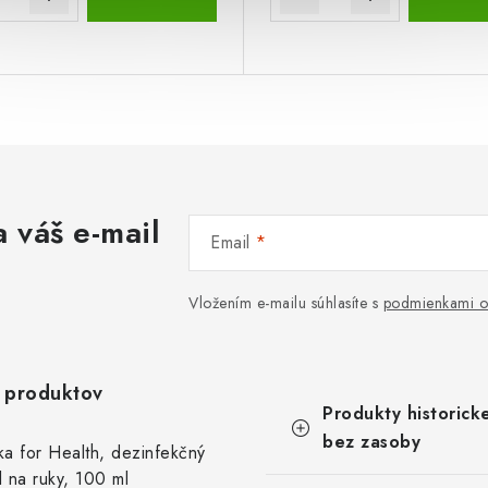
 váš e-mail
Email
Vložením e-mailu súhlasíte s
podmienkami o
 produktov
K
Preskočiť
Produkty historick
a
kategórie
t
bez zasoby
ka for Health, dezinfekčný
e
l na ruky, 100 ml
g