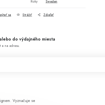
Roky
Sweden
pýtať sa
Strážiť
Zdieľať
lebo do výdajného miesta
 a na adresu.
signem. Vyznačuje se