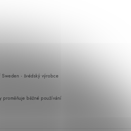
of Sweden - švédský výrobce
ody proměňuje běžné používání