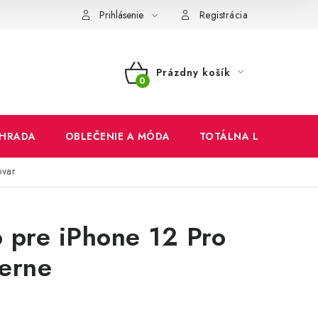
mienky
Ochrana osobných údajov
Reklamačný poriadok
Prihlásenie
Registrácia
Prázdny košík
NÁKUPNÝ
KOŠÍK
HRADA
OBLEČENIE A MÓDA
TOTÁLNA LIKVIDÁCIA
ovar
 pre iPhone 12 Pro
erne