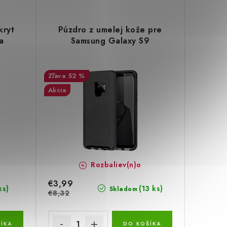
kryt
Púzdro z umelej kože pre
a
Samsung Galaxy S9
52 %
Akcia
Rozbaliev(n)o
€3,99
ks)
(13 ks)
Skladom
€8,32
ÍKA
DO KOŠÍKA