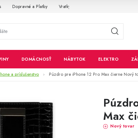
s
Dopravné a Platby
Vratky a Reklamácie
Obchodné pod
VINY
DOMÁCNOSŤ
NÁBYTOK
ELEKTRO
ZÁ
hone a príslušenstvo
Púzdro pre iPhone 12 Pro Max čierne
Nový t
Púzdro
Max či
Nový tovar