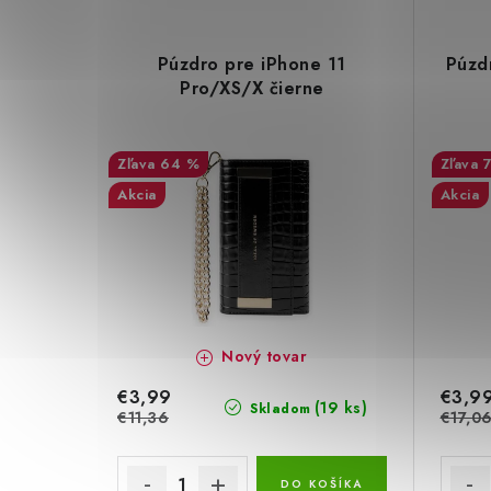
Púzdro pre iPhone 11
Púzd
Pro/XS/X čierne
64 %
Akcia
Akcia
Nový tovar
€3,99
€3,9
(19 ks)
Skladom
€11,36
€17,0
DO KOŠÍKA