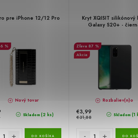
ro pre iPhone 12/12 Pro
Kryt XQISIT silikónový 
Galaxy S20+ - čiern
76 %
87 %
Akcia
Nový tovar
Rozbaliev(n)o
9
€3,99
(2 ks)
(1 
Skladom
Skladom
6
€31,88
DO KOŠÍKA
DO KOŠ