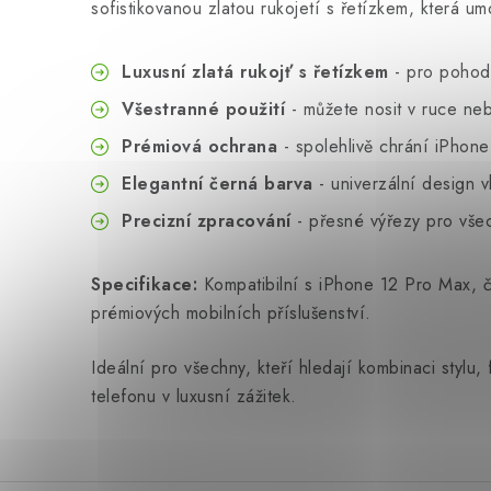
sofistikovanou zlatou rukojetí s řetízkem, která 
Luxusní zlatá rukojť s řetízkem
- pro pohodl
Všestranné použití
- můžete nosit v ruce ne
Prémiová ochrana
- spolehlivě chrání iPhon
Elegantní černá barva
- univerzální design 
Precizní zpracování
- přesné výřezy pro všec
Specifikace:
Kompatibilní s iPhone 12 Pro Max, č
prémiových mobilních příslušenství.
Ideální pro všechny, kteří hledají kombinaci stylu
telefonu v luxusní zážitek.