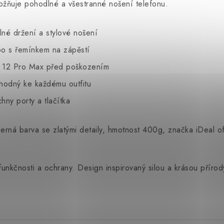
umožňuje pohodlné a všestranné nošení telefonu.
né držení a stylové nošení
bo s řemínkem na zápěstí
e 12 Pro Max před poškozením
vhodný ke každému outfitu
hny porty a tlačítka
erná barva se zlatými detaily, hmotnost 400g, značka iDeal 
, funkčnosti a ochrany. Design inspirovaný silou a krásou přír