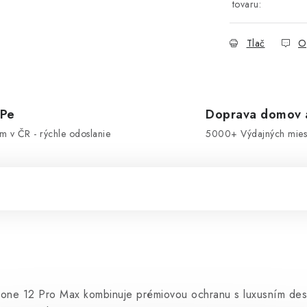
tovaru:
Tlač
O
OPe
Doprava domov a
om v ČR - rýchle odoslanie
5000+ Výdajných miest
hone 12 Pro Max kombinuje prémiovou ochranu s luxusním de