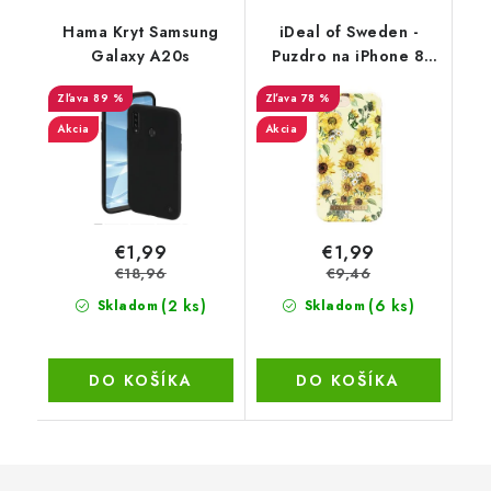
Hama Kryt Samsung
iDeal of Sweden -
Galaxy A20s
Puzdro na iPhone 8
Plus/7 Plus
89 %
78 %
Akcia
Akcia
€1,99
€1,99
€18,96
€9,46
(2 ks)
(6 ks)
Skladom
Skladom
DO KOŠÍKA
DO KOŠÍKA