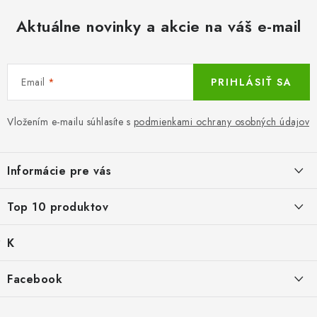
Aktuálne novinky a akcie na váš e-mail
Email
PRIHLÁSIŤ SA
Vložením e-mailu súhlasíte s
podmienkami ochrany osobných údajov
Z
á
Informácie pre vás
p
ä
LacnoBlog
Top 10 produktov
t
Prečo je tu LACNO?
i
K
Mika for Health, dezinfekčný gél na ruky, 100 ml
e
Kontakty, O nás
a
Po dátume min.
Produkty historicke bez zasoby
t
€0,39
Facebook
Dopravné a Platby
e
g
Balné pre objednávky do 8 €
Vratky a Reklamácie
K zalistování nebo vymazání
ó