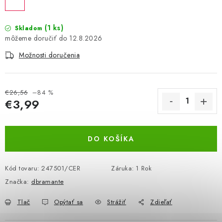
BEZ ZÁSOBY, K VYŘAZENÍ (VČ. XD)
(1 ks)
Skladom
OBLEČENÍ A MÓDA
12.8.2026
Možnosti doručenia
DROGERIE A KOSMETIKA
DÍLNA A STAVBA
€26,56
–84 %
€3,99
DIELŇA A STAVBA
Jednotková cena:
DO KOŠÍKA
ZÁBAVA A KNIHY
DOPLNKOVÝ PREDAJ
Kód tovaru:
247501/CER
Záruka
:
1 Rok
Značka:
dbramante
LETNÝ VÝPREDAJ
Tlač
Opýtať sa
Strážiť
Zdieľať
LEVI ZĽAVA