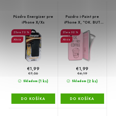
Púzdro Energizer pre
Puzdro i-Paint pre
iPhone X/Xs
iPhone X, "OK. BUT
FIRST COFFEE", ružový
73 %
52 %
Akcia
Akcia
€1,99
€1,99
€7,56
€4,19
(1 ks)
(2 ks)
Skladom
Skladom
DO KOŠÍKA
DO KOŠÍKA