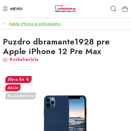
Prejsť
Hľad
na
obsah
Apple iPhone a príslušenstvo
NAŠE AKCIE!
Puzdro dbramante1928 pre
NAŠE NOVINKY!
Apple iPhone 12 Pre Max
POTRAVINY
Rozbaliev(n)o
DOMÁCNOSŤ
84 %
NÁBYTOK
Akcia
Rozbale(v)no
ELEKTRO
ZÁHRADA