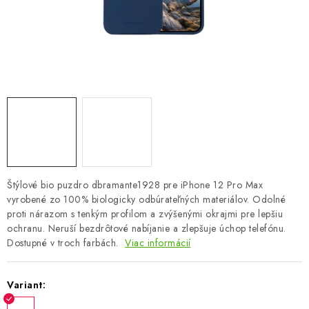
OBLEČENIE A MÓDA
TOTÁLNA LIKVIDÁCIA
CHOVATEĽSKÉ POTREBY
ŠPORT A OUTDOOR
DROGÉRIA A KOZMETIKA
PRE DETI
Štýlové bio puzdro dbramante1928 pre iPhone 12 Pro Max
vyrobené zo 100% biologicky odbúrateľných materiálov. Odolné
proti nárazom s tenkým profilom a zvýšenými okrajmi pre lepšiu
AUTO-MOTO
ochranu. Neruší bezdrôtové nabíjanie a zlepšuje úchop telefónu.
Dostupné v troch farbách.
Viac informácií
PRODUKTY HISTORICKE BEZ ZASOBY
Variant:
K ZALISTOVÁNÍ NEBO VYMAZÁNÍ