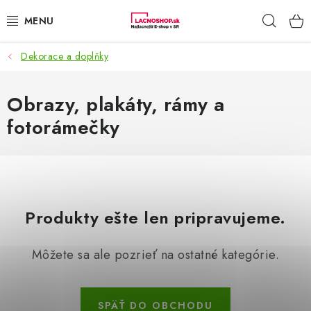
Prejsť
Hľad
na
obsah
Dekorace a doplňky
NAŠE AKCIE!
NAŠE NOVINKY!
Obrazy, plakáty, rámy a
fotorámečky
POTRAVINY
DOMÁCNOSŤ
NÁBYTOK
Produkty ešte len pripravujeme.
ELEKTRO
Môžete sa ale pozrieť na ostatné kategórie.
ZÁHRADA
SPÄŤ DO OBCHODU