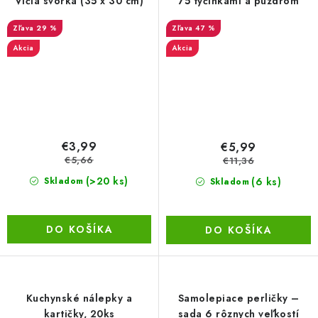
Vlčia svorka (35 x 30 cm)
75 tyčinkami a puzdrom
29 %
47 %
Akcia
Akcia
€3,99
€5,99
€5,66
€11,36
(>20 ks)
(6 ks)
Skladom
Skladom
DO KOŠÍKA
DO KOŠÍKA
Kuchynské nálepky a
Samolepiace perličky –
kartičky, 20ks
sada 6 rôznych veľkostí