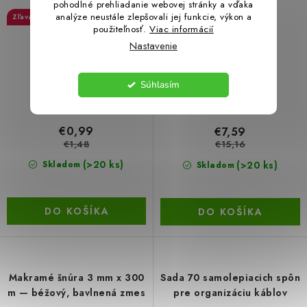
pohodlné prehliadanie webovej stránky a vďaka
analýze neustále zlepšovali jej funkcie, výkon a
33 %
49 %
použiteľnosť.
Viac informácií
Akcia
Nastavenie
Súhlasím
€0,99
€7,59
€1,48
€15,16
(>20 ks)
(>20 ks)
Skladom
Skladom
DO KOŠÍKA
DO KOŠÍKA
Makramé šnúra 3 mm x 300
Sada 70 samolepiacich spôn
m — béžový, bavlnená zmes
pre organizáciu káblov