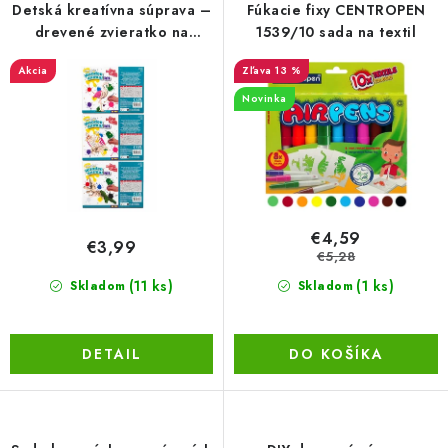
r
e
Detská kreatívna súprava –
Fúkacie fixy CENTROPEN
BEZ ZÁSOBY, K VYŘAZENÍ (VČ. XD)
o
p
drevené zvieratko na
1539/10 sada na textil
vyfarbenie (29 ks)
d
r
OBLEČENÍ A MÓDA
Akcia
13 %
u
o
Novinka
k
d
DROGERIE A KOSMETIKA
t
u
o
k
DÍLNA A STAVBA
v
t
o
DIELŇA A STAVBA
€4,59
€3,99
v
€5,28
ZÁBAVA A KNIHY
(11 ks)
(1 ks)
Skladom
Skladom
DOPLNKOVÝ PREDAJ
DETAIL
DO KOŠÍKA
LETNÝ VÝPREDAJ
LEVI ZĽAVA