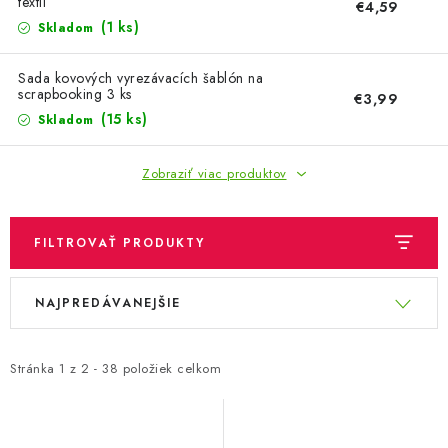
OBLEČENIE A MÓDA
textil
€4,59
(1 ks)
Skladom
TOTÁLNA LIKVIDÁCIA
Sada kovových vyrezávacích šablón na
scrapbooking 3 ks
€3,99
CHOVATEĽSKÉ POTREBY
(15 ks)
Skladom
ŠPORT A OUTDOOR
Zobraziť viac produktov
DROGÉRIA A KOZMETIKA
FILTROVAŤ PRODUKTY
PRE DETI
V
R
NAJPREDÁVANEJŠIE
ý
a
AUTO-MOTO
p
d
PRODUKTY HISTORICKE BEZ ZASOBY
i
e
Stránka
1
z
2
-
38
položiek celkom
s
n
K ZALISTOVÁNÍ NEBO VYMAZÁNÍ
p
i