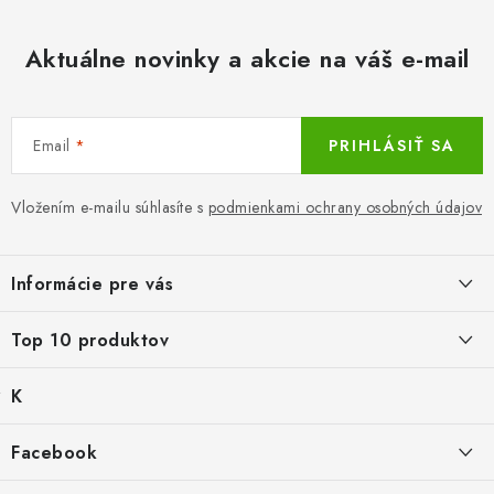
Aktuálne novinky a akcie na váš e-mail
Email
PRIHLÁSIŤ SA
Vložením e-mailu súhlasíte s
podmienkami ochrany osobných údajov
Z
á
Informácie pre vás
p
ä
LacnoBlog
Top 10 produktov
t
Prečo je tu LACNO?
i
K
Balné pre objednávky do 8 €
e
Kontakty, O nás
a
€2,29
Produkty historicke bez zasoby
t
Facebook
Dopravné a Platby
e
Detské gamaše biele
g
Nový tovar