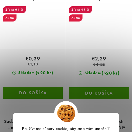
64 %
49 %
Akcia
Akcia
€0,39
€2,29
€1,10
€4,52
(>20 ks)
(>20 ks)
Skladom
Skladom
DO KOŠÍKA
DO KOŠÍKA
Sada silikónových pečiatok
63 sušených lisovaných
- náhodný výber motívu
listov na dekorácie a DIY
Používame súbory cookie, aby sme vám umožnili