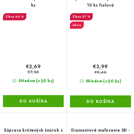
ks
10 ks fialová
64 %
57 %
Akcia
€2,69
€3,99
€7,56
€9,46
(>20 ks)
(>20 ks)
Skladom
Skladom
DO KOŠÍKA
DO KOŠÍKA
Súprava krútených šnúrok s
Diamantové maľovanie 5D -