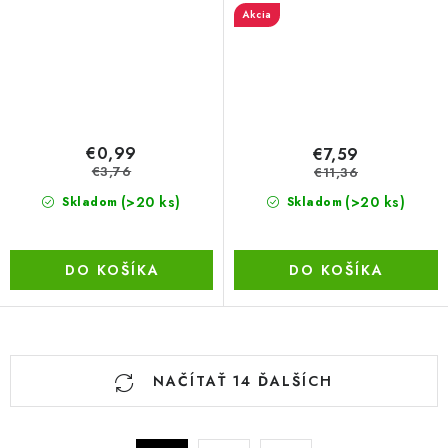
Akcia
€0,99
€7,59
€3,76
€11,36
(>20 ks)
(>20 ks)
Skladom
Skladom
DO KOŠÍKA
DO KOŠÍKA
O
NAČÍTAŤ 14 ĎALŠÍCH
v
l
á