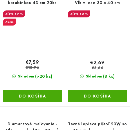
karabínkou 43 cm 20ks
Vlk v lese 30 × 40 cm
59 %
52 %
Akcia
€7,59
€2,69
€18,96
€5,66
(>20 ks)
(8 ks)
Skladom
Skladom
DO KOŠÍKA
DO KOŠÍKA
Diamantové maľovanie -
Tavná lepiaca pištoľ 20W so