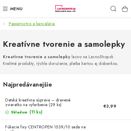
Prejsť
Hľad
na
obsah
Papiernictvo a kancelária
NAŠE AKCIE!
NAŠE NOVINKY!
Kreatívne tvorenie a samolepky
POTRAVINY
Kreatívne tvorenie a samolepky
lacno na LacnoShop.sk.
Kvalitné produkty, rýchle doručenie, platba kartou aj dobierkou.
DOMÁCNOSŤ
Najpredávanejšie
NÁBYTOK
Detská kreatívna súprava – drevené
ELEKTRO
zvieratko na vyfarbenie (29 ks)
€3,99
(11 ks)
Skladom
ZÁHRADA
Fúkacie fixy CENTROPEN 1539/10 sada na