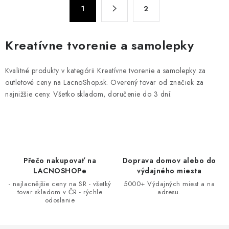
S
d
1
2
t
a
r
c
á
Kreatívne tvorenie a samolepky
n
i
k
e
Kvalitné produkty v kategórii Kreatívne tvorenie a samolepky za
o
p
outletové ceny na LacnoShop.sk. Overený tovar od značiek za
v
r
najnižšie ceny. Všetko skladom, doručenie do 3 dní.
a
v
n
k
i
y
e
v
ý
Přečo nakupovať na
Doprava domov alebo do
p
LACNOSHOPe
výdajného miesta
i
- najlacnějšie ceny na SR - všetký
5000+ Výdajných miest a na
tovar skladom v ČR - rýchle
adresu.
s
odoslanie
u