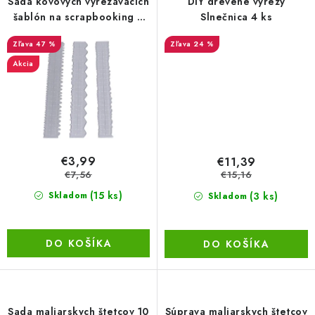
Sada kovových vyrezávacích
DIY drevené výrezy
šablón na scrapbooking 3
Slnečnica 4 ks
LacnoBlog
Prečo je tu LACNO?
Kontakty, O nás
ks
47 %
24 %
Dopravné a Platby
Vratky a Reklamácie
Akcia
Obchodné podmienky
Ochrana osobných údajov
Reklamačný poriadok
Ako odstúpiť od kúpnej zmluvy
€3,99
€11,39
€7,56
€15,16
(15 ks)
(3 ks)
Skladom
Skladom
DO KOŠÍKA
DO KOŠÍKA
Sada maliarskych štetcov 10
Súprava maliarskych štetcov