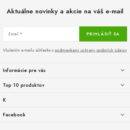
Aktuálne novinky a akcie na váš e-mail
Email
PRIHLÁSIŤ SA
Vložením e-mailu súhlasíte s
podmienkami ochrany osobných údajov
Z
á
Informácie pre vás
p
ä
LacnoBlog
Top 10 produktov
t
Prečo je tu LACNO?
i
K
Balné pre objednávky do 8 €
e
Kontakty, O nás
a
€2,29
Produkty historicke bez zasoby
t
Facebook
Dopravné a Platby
e
Mika for Health, dezinfekčný gél na ruky, 100 ml
g
Po dátume min.
Vratky a Reklamácie
K zalistování nebo vymazání
ó