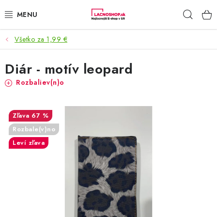
Prejsť
Hľad
na
obsah
Všetko za 1,99 €
NAŠE AKCIE!
Diár - motív leopard
NAŠE NOVINKY!
Rozbaliev(n)o
POTRAVINY
67 %
DOMÁCNOSŤ
Rozbale(v)no
NÁBYTOK
Leví zľava
ELEKTRO
ZÁHRADA