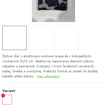
OBLEČENIE A MÓDA
TOTÁLNA LIKVIDÁCIA
CHOVATEĽSKÉ POTREBY
ŠPORT A OUTDOOR
DROGÉRIA A KOZMETIKA
Štýlový diár s atraktívnym motívom leoparda v kompaktných
rozmeroch 9x15 cm. Ideálne na zapisovanie denných plánov,
PRE DETI
nápadov a poznámok. Dostupný v troch farebných variantoch -
šedej, hnedej a oranžovej. Praktický formát sa zmestí do každej
AUTO-MOTO
kabelky alebo batohu.
Viac informácií
PRODUKTY HISTORICKE BEZ ZASOBY
Variant:
K ZALISTOVÁNÍ NEBO VYMAZÁNÍ