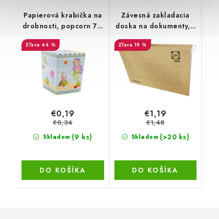
Papierová krabička na
Závesná zakladacia
drobnosti, popcorn 7 x
doska na dokumenty, 1
6 cm
ks - Elba Gio - CRISTAL
44 %
19 %
€0,19
€1,19
€0,34
€1,48
(9 ks)
(>20 ks)
Skladom
Skladom
DO KOŠÍKA
DO KOŠÍKA