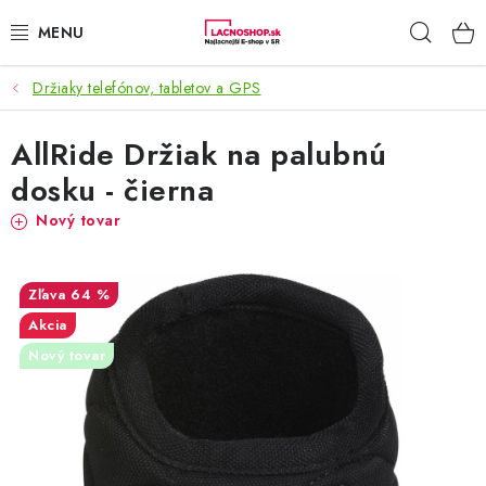
Prejsť
Hľad
na
obsah
Držiaky telefónov, tabletov a GPS
NAŠE AKCIE!
AllRide Držiak na palubnú
NAŠE NOVINKY!
dosku - čierna
POTRAVINY
Nový tovar
DOMÁCNOSŤ
64 %
NÁBYTOK
Akcia
Nový tovar
ELEKTRO
ZÁHRADA