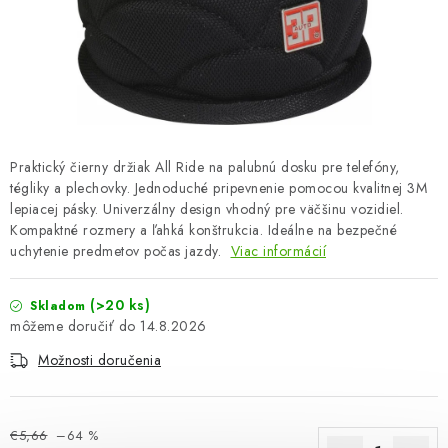
OBLEČENIE A MÓDA
TOTÁLNA LIKVIDÁCIA
CHOVATEĽSKÉ POTREBY
ŠPORT A OUTDOOR
Praktický čierny držiak All Ride na palubnú dosku pre telefóny,
tégliky a plechovky. Jednoduché pripevnenie pomocou kvalitnej 3M
lepiacej pásky. Univerzálny design vhodný pre väčšinu vozidiel.
DROGÉRIA A KOZMETIKA
Kompaktné rozmery a ľahká konštrukcia. Ideálne na bezpečné
uchytenie predmetov počas jazdy.
Viac informácií
PRE DETI
(>20 ks)
Skladom
AUTO-MOTO
14.8.2026
Možnosti doručenia
PRODUKTY HISTORICKE BEZ ZASOBY
K ZALISTOVÁNÍ NEBO VYMAZÁNÍ
€5,66
–64 %