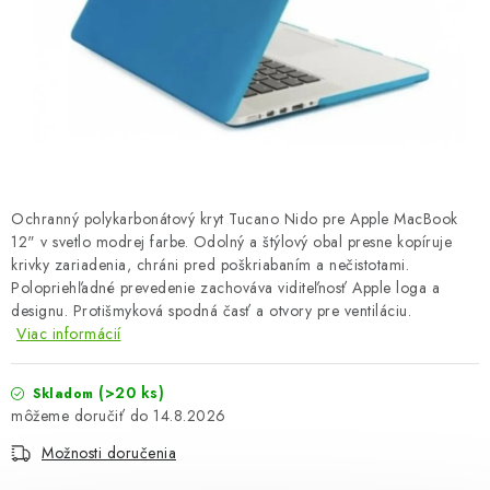
OBLEČENIE A MÓDA
TOTÁLNA LIKVIDÁCIA
CHOVATEĽSKÉ POTREBY
ŠPORT A OUTDOOR
Ochranný polykarbonátový kryt Tucano Nido pre Apple MacBook
DROGÉRIA A KOZMETIKA
12" v svetlo modrej farbe. Odolný a štýlový obal presne kopíruje
krivky zariadenia, chráni pred poškriabaním a nečistotami.
PRE DETI
Polopriehľadné prevedenie zachováva viditeľnosť Apple loga a
designu. Protišmyková spodná časť a otvory pre ventiláciu.
Viac informácií
AUTO-MOTO
(>20 ks)
Skladom
PRODUKTY HISTORICKE BEZ ZASOBY
14.8.2026
Možnosti doručenia
K ZALISTOVÁNÍ NEBO VYMAZÁNÍ