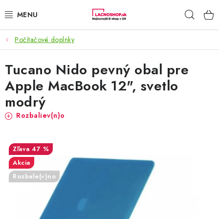
Prejsť
Hľad
na
obsah
Počítačové doplnky
NAŠE AKCIE!
Tucano Nido pevný obal pre
NAŠE NOVINKY!
Apple MacBook 12", svetlo
POTRAVINY
modrý
Rozbaliev(n)o
DOMÁCNOSŤ
NÁBYTOK
47 %
Akcia
ELEKTRO
Rozbale(v)no
ZÁHRADA