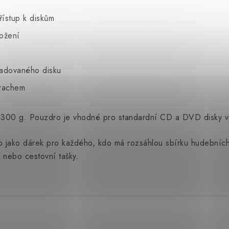
ístup k diskům
ožení
žadovaného disku
prachem
300 g. Pouzdro je vhodné pro standardní CD a DVD disky vš
bo jako dárek pro každého, kdo má rozsáhlou sbírku hudebníc
 nebo cestovní tašky.