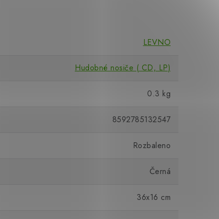
LEVNO
Hudobné nosiče ( CD, LP)
0.3 kg
8592785132547
Rozbaleno
Černá
36x16 cm