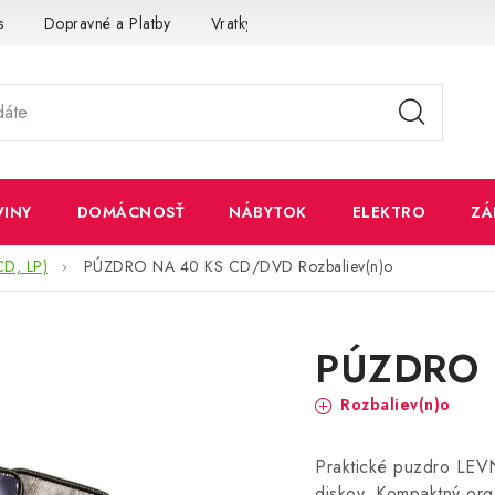
s
Dopravné a Platby
Vratky a Reklamácie
Obchodné pod
VINY
DOMÁCNOSŤ
NÁBYTOK
ELEKTRO
ZÁ
CD, LP)
PÚZDRO NA 40 KS CD/DVD
Rozbaliev(n)o
PÚZDRO 
Rozbaliev(n)o
Praktické puzdro LE
diskov. Kompaktný org