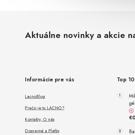
Aktuálne novinky a akcie na
Z
á
Informácie pre vás
Top 10
p
ä
Mi
LacnoBlog
gé
t
Prečo je tu LACNO?
i
€0
Kontakty, O nás
e
Dopravné a Platby
Ba