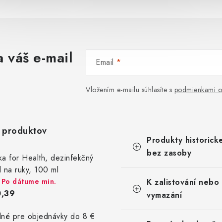
 váš e-mail
Email
Vložením e-mailu súhlasíte s
podmienkami o
 produktov
K
Preskočiť
Produkty historick
a
kategórie
t
bez zasoby
ka for Health, dezinfekčný
e
l na ruky, 100 ml
g
Po dátume min.
ó
K zalistování nebo
r
,39
vymazání
i
e
lné pre objednávky do 8 €