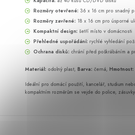
Kapacita:
až 40 kusů CD/DVD disků
Rozměry otevřené:
36 x 16 cm pro snadný př
Rozměry zavřené:
18 x 16 cm pro úsporné ul
Kompaktní design:
šetří místo v domácnosti
Přehledné uspořádání:
rychlé vyhledání po
Ochrana disků:
chrání před poškrábáním a 
Materiál:
odolný plast,
Barva:
černá,
Hmotnost:
Ideální pro domácí použití, kancelář, studium ne
kompaktním rozměrům se vejde do police, zásuvky