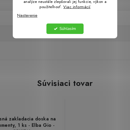
analýze neustále zlepšovali jej funkcie, výkon a
použiteľnosť.
Viac informácií
Nastavenie
Súhlasím
Súvisiaci tovar
sná zakladacia doska na
menty, 1 ks - Elba Gio -