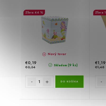
44 %
Nový tovar
€0,19
€1,19
(9 ks)
Skladom
€0,34
€1,48
DO KOŠÍKA