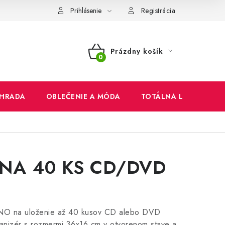
mienky
Ochrana osobných údajov
Reklamačný poriadok
Prihlásenie
Registrácia
Prázdny košík
NÁKUPNÝ
KOŠÍK
HRADA
OBLEČENIE A MÓDA
TOTÁLNA LIKVIDÁCIA
NA 40 KS CD/DVD
VNO na uloženie až 40 kusov CD alebo DVD
anizér s rozmermi 36x16 cm v otvorenom stave a