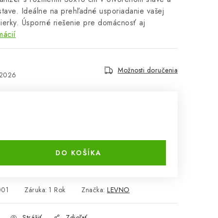
tave. Ideálne na prehľadné usporiadanie vašej
bierky. Úsporné riešenie pre domácnosť aj
mácií
Možnosti doručenia
.2026
DO KOŠÍKA
001
Záruka
:
1 Rok
Značka:
LEVNO
Strážiť
Zdieľať