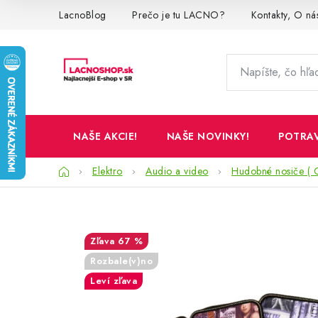
Prejsť
LacnoBlog
Prečo je tu LACNO?
Kontakty, O ná
na
obsah
NAŠE AKCIE!
NAŠE NOVINKY!
POTRA
Domov
Elektro
Audio a video
Hudobné nosiče ( 
67 %
Rozbale(v)no
Leví zľava