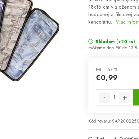
18x16 cm v zloženom s
hudobnej a filmovej z
kanceláriu.
Viac infor
Skladom
(>20 ks)
13.8
€3
–67 %
€0,99
Jednotková cena:
Kód tovaru:
SAP200225
Tlač
Opýtať sa