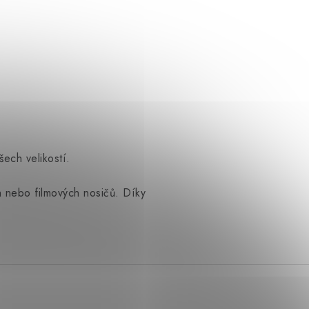
ech velikostí.
h nebo filmových nosičů. Díky