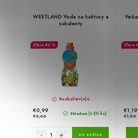
WESTLAND Voda na kaktusy a
Vešia
sukulenty
82 %
Rozbaliev(n)o
€0,99
€1,19
(>20 ks)
Skladom
€5,66
€1,86
DO KOŠÍKA