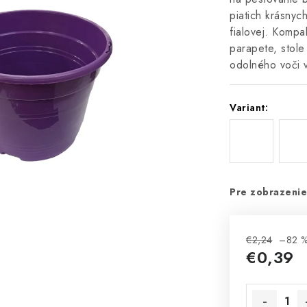
piatich krásnych
fialovej. Kompa
parapete, stole
odolného voči v
Variant:
Pre zobrazenie
€2,24
–82 
€0,39
Jednotková 