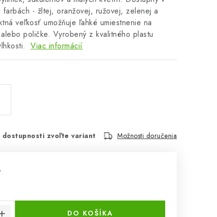
 farbách - žltej, oranžovej, ružovej, zelenej a
ktná veľkosť umožňuje ľahké umiestnenie na
 alebo poličke. Vyrobený z kvalitného plastu
lhkosti.
Viac informácií
 dostupnosti zvoľte variant
Možnosti doručenia
%
cena:
DO KOŠÍKA