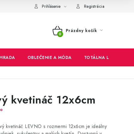
mienky
Ochrana osobných údajov
Reklamačný poriadok
Prihlásenie
Registrácia
Prázdny košík
NÁKUPNÝ
KOŠÍK
HRADA
OBLEČENIE A MÓDA
TOTÁLNA LIKVIDÁCIA
vý kvetináč 12x6cm
)o
tový kvetináč LEVNO s rozmermi 12x6cm je ideálny
yliniek, sukulentov a malých kvetín. Dostupný v