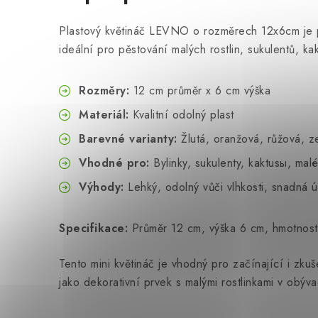
Plastový květináč LEVNO o rozměrech 12x6cm je per
ideální pro pěstování malých rostlin, sukulentů, k
Rozměry:
12 cm průměr x 6 cm výška
Materiál:
Kvalitní odolný plast
Barevné varianty:
Žlutá, oranžová, růžová, ze
Vhodné pro:
Bylinky, sukulenty, kaktusы, malé
Výhody:
Lehký, odolný vůči vlhkosti, snadná 
Specifikace:
Průměr 12 cm, výška 6 cm, hmotnost 
Tento mini květináč je vhodný pro začínající i zk
jako dekorativní prvek s malými rostlinkami v obý