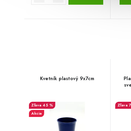
Kvetník plastový 9x7cm
Pla
sv
45 %
Akcia