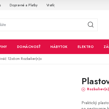
s
Dopravné a Platby
Vratky a Reklamácie
Obchodné pod
VINY
DOMÁCNOSŤ
NÁBYTOK
ELEKTRO
ZÁ
etináč 12x6cm
Rozbaliev(n)o
Plasto
Rozbaliev(n
Praktický plas
na pestovanie b