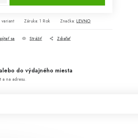
 variant
Záruka
:
1 Rok
Značka:
LEVNO
pýtať sa
Strážiť
Zdieľať
lebo do výdajného miesta
 a na adresu.