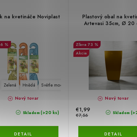
k na kvetináče Noviplast
Plastový obal na kvet
Artevasi 35cm, Ø 20
36 %
73 %
Akcia
Zelená
Hnědá
Světle modrá
Nový tovar
Nový tovar
€1,99
(>20 ks)
(>
Skladom
Skladom
€7,56
DETAIL
DETAIL