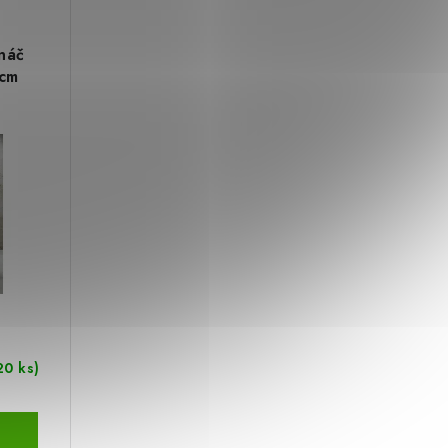
ináč
 cm
20 ks)