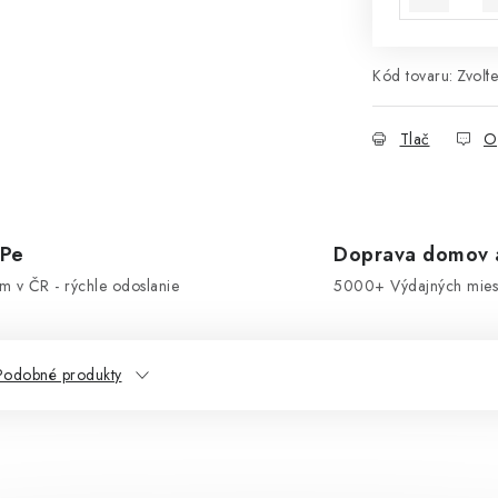
Kód tovaru:
Zvoľte
Tlač
O
OPe
Doprava domov a
om v ČR - rýchle odoslanie
5000+ Výdajných miest
Podobné produkty