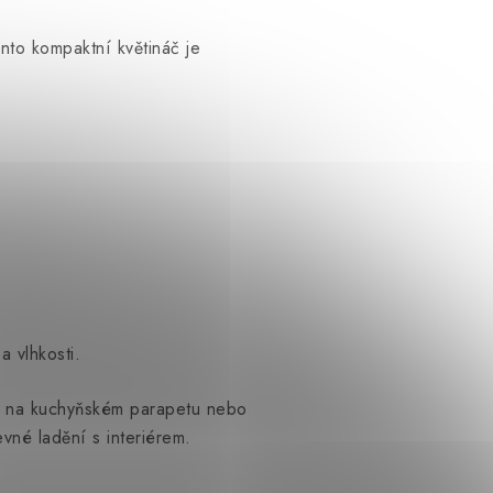
nto kompaktní květináč je
 vlhkosti.
dky na kuchyňském parapetu nebo
vné ladění s interiérem.