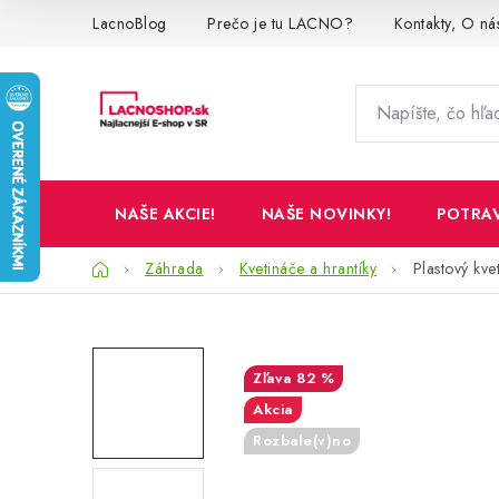
Prejsť
LacnoBlog
Prečo je tu LACNO?
Kontakty, O ná
na
obsah
NAŠE AKCIE!
NAŠE NOVINKY!
POTRA
Domov
Záhrada
Kvetináče a hrantíky
Plastový kv
82 %
Akcia
Rozbale(v)no