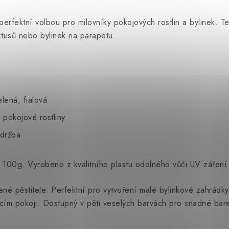
fektní volbou pro milovníky pokojových rostlin a bylinek. Te
aktusů nebo bylinek na parapetu.
lená, fialová
 pokojové rostliny
údržba
100g. Vyrobeno z kvalitního plastu odolného vůči UV záření a
ušené pěstitele. Perfektní pro vytvoření malé bylinkové zahrá
vacím pokoji. Dostupný v pěti veselých barvách pro snadné bare