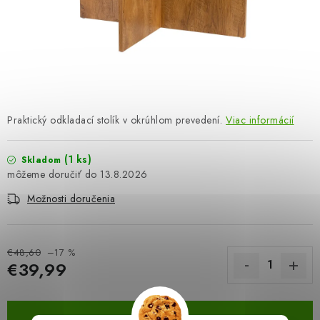
OBLEČENIE A MÓDA
TOTÁLNA LIKVIDÁCIA
CHOVATEĽSKÉ POTREBY
ŠPORT A OUTDOOR
Praktický odkladací stolík v okrúhlom prevedení.
Viac informácií
DROGÉRIA A KOZMETIKA
(1 ks)
Skladom
13.8.2026
PRE DETI
Možnosti doručenia
AUTO-MOTO
€48,60
–17 %
PRODUKTY HISTORICKE BEZ ZASOBY
€39,99
Jednotková cena:
K ZALISTOVÁNÍ NEBO VYMAZÁNÍ
DO KOŠÍKA