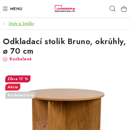
Prejsť
Hľad
na
obsah
Stoly a Stolíky
NAŠE AKCIE!
Odkladací stolík Bruno, okrúhly,
NAŠE NOVINKY!
ø 70 cm
POTRAVINY
Rozbalené
DOMÁCNOSŤ
17 %
NÁBYTOK
Akcia
Rozbale(v)no
ELEKTRO
ZÁHRADA