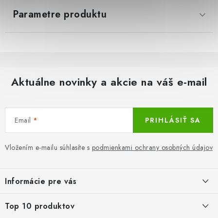
Parametre produktu
LacnoBlog
Prečo je tu LACNO?
Kontakty, O nás
Dopravné a Platby
Vratky a Reklamácie
Obchodné podmienky
Ochrana osobných údajov
Reklamačný poriadok
Ako odstúpiť od kúpnej zmluvy
Aktuálne novinky a akcie na váš e-mail
Email
PRIHLÁSIŤ SA
Vložením e-mailu súhlasíte s
podmienkami ochrany osobných údajov
Z
á
Informácie pre vás
p
ä
LacnoBlog
Top 10 produktov
t