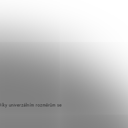
 Díky univerzálním rozměrům se