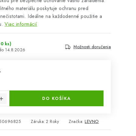
skou pre bezpečné uchovanie vášho zariadenia.
itného materiálu poskytuje ochranu pred
nečistotami. Ideálne na každodenné použitie a
u.
Viac informácií
0 ks)
Možnosti doručenia
14.8.2026
%
cena:
DO KOŠÍKA
50696825
Záruka
:
2 Roky
Značka:
LEVNO