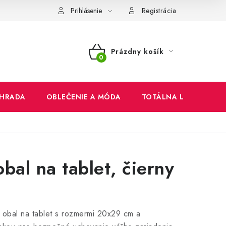
mienky
Ochrana osobných údajov
Reklamačný poriadok
Prihlásenie
Registrácia
Prázdny košík
NÁKUPNÝ
KOŠÍK
HRADA
OBLEČENIE A MÓDA
TOTÁLNA LIKVIDÁCIA
obal na tablet, čierny
y obal na tablet s rozmermi 20x29 cm a