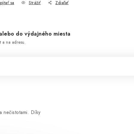
pýtať sa
Strážiť
Zdieľať
lebo do výdajného miesta
 a na adresu.
a nečistotami. Díky