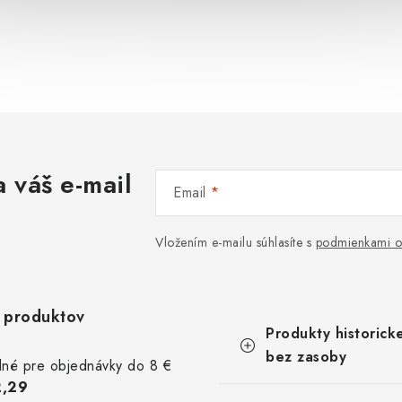
 váš e-mail
Email
Vložením e-mailu súhlasíte s
podmienkami o
 produktov
K
Preskočiť
Produkty historick
a
kategórie
t
bez zasoby
lné pre objednávky do 8 €
e
2,29
g