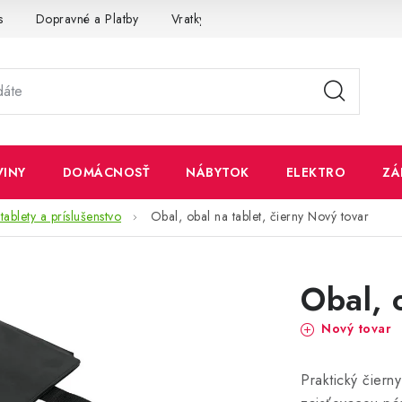
s
Dopravné a Platby
Vratky a Reklamácie
Obchodné pod
VINY
DOMÁCNOSŤ
NÁBYTOK
ELEKTRO
ZÁ
tablety a príslušenstvo
Obal, obal na tablet, čierny
Nový tovar
Obal, 
Nový tovar
Praktický čiern