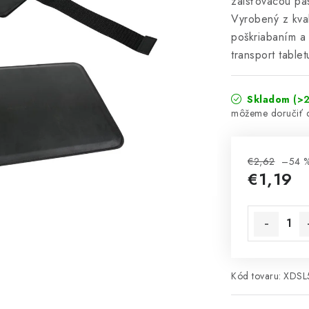
zaisťovacou pá
Vyrobený z kval
poškriabaním a 
transport tablet
Skladom
(>2
€2,62
–54 
€1,19
Jednotková 
Kód tovaru:
XDSL