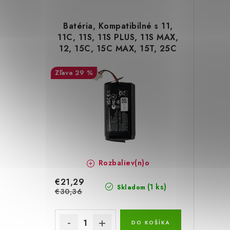
Batéria, Kompatibilné s 11,
11C, 11S, 11S PLUS, 11S MAX,
12, 15C, 15C MAX, 15T, 25C
29 %
Rozbaliev(n)o
€21,29
(1 ks)
Skladom
€30,36
DO KOŠÍKA