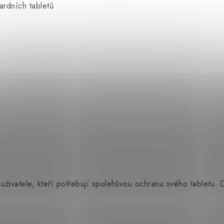
rdních tabletů
 uživatele, kteří potřebují spolehlivou ochranu svého tabletu.