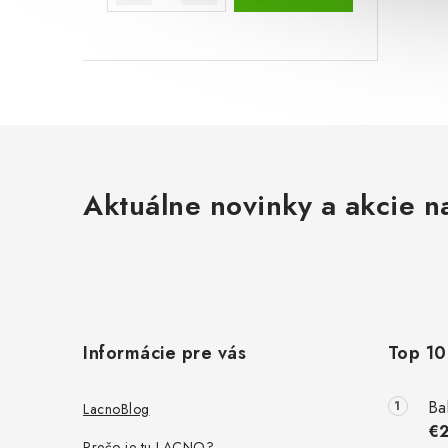
Aktuálne novinky a akcie na
Z
á
Informácie pre vás
Top 10
p
ä
Ba
LacnoBlog
€
Prečo je tu LACNO?