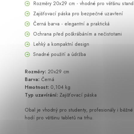
Rozměry 20x29 cm - vhodné pro většinu standa
Zajišťovací páska pro bezpečné uzavření
Černá barva - elegantní a praktická
Ochrana před poškrábáním a nečistotami
Lehký a kompaktní design
Snadné použití a údržba
Rozměry:
20x29 cm
Barva:
Černá
Hmotnost:
0,104 kg
Typ uzavírání:
Zajišťovací páska
Obal je vhodný pro studenty, profesionály i běžné
hodí pro většinu tabletů na trhu.