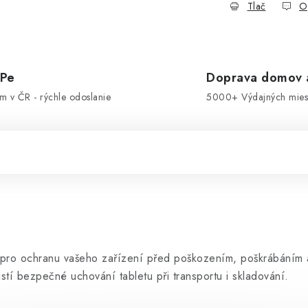
Tlač
O
OPe
Doprava domov a
om v ČR - rýchle odoslanie
5000+ Výdajných miest
ím pro ochranu vašeho zařízení před poškozením, poškrábáním 
stí bezpečné uchování tabletu při transportu i skladování.