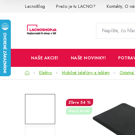
Prejsť
LacnoBlog
Prečo je tu LACNO?
Kontakty, O ná
na
obsah
NAŠE AKCIE!
NAŠE NOVINKY!
POTRA
Domov
Elektro
Mobilné telefóny a tablety
Ostatné 
54 %
Nový tovar