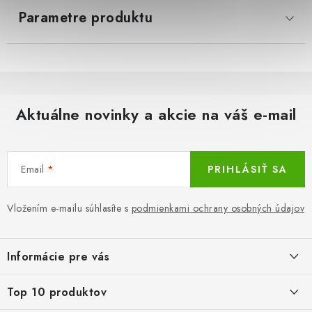
Parametre produktu
LacnoBlog
Prečo je tu LACNO?
Kontakty, O nás
Dopravné a Platby
Vratky a Reklamácie
Obchodné podmienky
Ochrana osobných údajov
Reklamačný poriadok
Ako odstúpiť od kúpnej zmluvy
Aktuálne novinky a akcie na váš e-mail
Email
PRIHLÁSIŤ SA
Vložením e-mailu súhlasíte s
podmienkami ochrany osobných údajov
Z
á
Informácie pre vás
p
ä
LacnoBlog
Top 10 produktov
t
Prečo je tu LACNO?