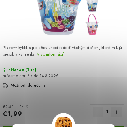
OBLEČENIE A MÓDA
TOTÁLNA LIKVIDÁCIA
CHOVATEĽSKÉ POTREBY
ŠPORT A OUTDOOR
Plastový kýblik s potlačou urobí radosť všetkým deťom, ktoré milujú
piesok a kamienky.
Viac informácií
DROGÉRIA A KOZMETIKA
(1 ks)
Skladom
PRE DETI
14.8.2026
Možnosti doručenia
AUTO-MOTO
PRODUKTY HISTORICKE BEZ ZASOBY
€2,62
–24 %
€1,99
K ZALISTOVÁNÍ NEBO VYMAZÁNÍ
Jednotková cena: