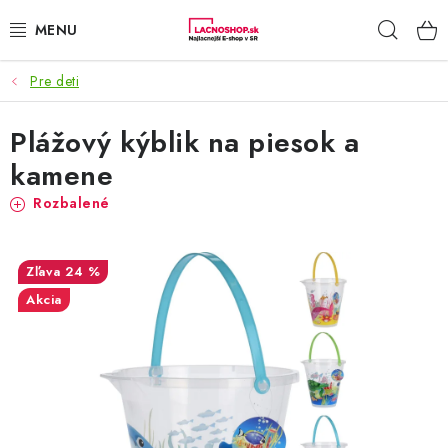
Prejsť
Hľad
na
obsah
Pre deti
NAŠE AKCIE!
Plážový kýblik na piesok a
NAŠE NOVINKY!
kamene
POTRAVINY
Rozbalené
DOMÁCNOSŤ
24 %
NÁBYTOK
Akcia
ELEKTRO
ZÁHRADA